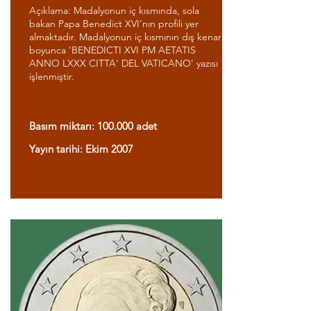
Açıklama: Madalyonun iç kısmında, sola
bakan Papa Benedict XVI'nın profili yer
almaktadır. Madalyonun iç kısmının dış kenarı
boyunca 'BENEDICTI XVI PM AETATIS
ANNO LXXX CITTA' DEL VATICANO' yazısı
işlenmiştir.
Basım miktarı: 100.000 adet
Yayın tarihi: Ekim 2007