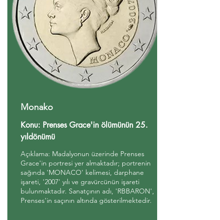
Monako
Konu: Prenses Grace'in ölümünün 25.
yıldönümü
Açıklama: Madalyonun üzerinde Prenses
Grace'in portresi yer almaktadır; portrenin
sağında 'MONACO' kelimesi, darphane
işareti, '2007' yılı ve gravürcünün işareti
bulunmaktadır. Sanatçının adı, 'RBBARON',
Prenses'in saçının altında gösterilmektedir.