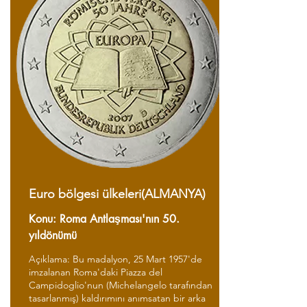
Euro bölgesi ülkeleri(ALMANYA)
Konu: Roma Antlaşması'nın 50.
yıldönümü
Açıklama: Bu madalyon, 25 Mart 1957'de
imzalanan Roma'daki Piazza del
Campidoglio'nun (Michelangelo tarafından
tasarlanmış) kaldırımını anımsatan bir arka