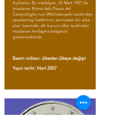
Açıklama: Bu madalyon, 25 Mart 1957'de
imzalanan Roma'daki Piazza del
Campidoglio'nun (Michelangelo tarafından
tasarlanmış) kaldırımını anımsatan bir arka
plan üzerinde, altı kurucu ülke tarafından
imzalanan Antlaşma belgesini
göstermektedir.
Basım miktarı: ülkeden ülkeye değişir
Yayın tarihi: Mart 2007