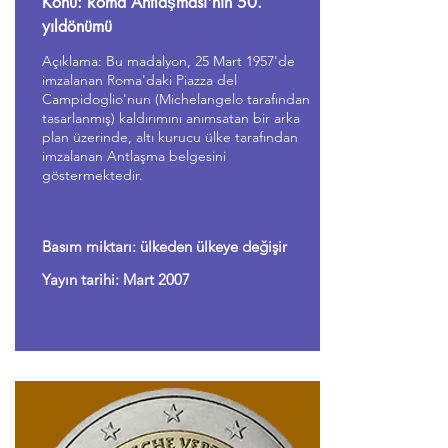
Konu: Roma Antlaşması'nın 50.
yıldönümü
Açıklama: Bu madalyon, 25 Mart 1957'de
imzalanan Roma'daki Piazza del
Campidoglio'nun (Michelangelo tarafından
tasarlanmış) kaldırımını anımsatan bir arka
plan üzerinde, altı kurucu ülke tarafından
imzalanan Antlaşma belgesini
göstermektedir.
Basım miktarı: ülkeden ülkeye değişir
Yayın tarihi: Mart 2007