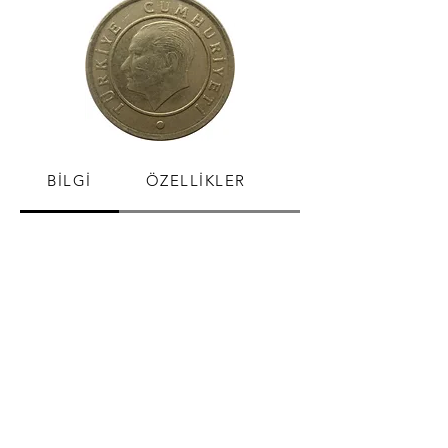
BİLGİ
ÖZELLİKLER
SATIŞ FİYATLARI