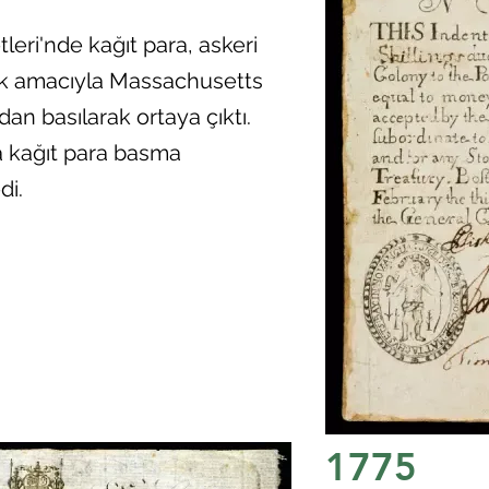
leri'nde kağıt para, askeri
ek amacıyla Massachusetts
dan basılarak ortaya çıktı.
la kağıt para basma
di.
1775