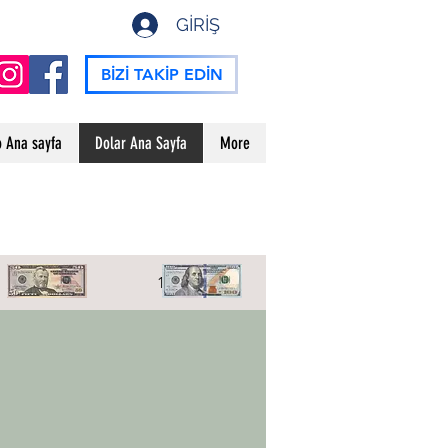
GİRİŞ
BİZİ TAKİP EDİN
o Ana sayfa
Dolar Ana Sayfa
More
50 Dolar
100 Dolar