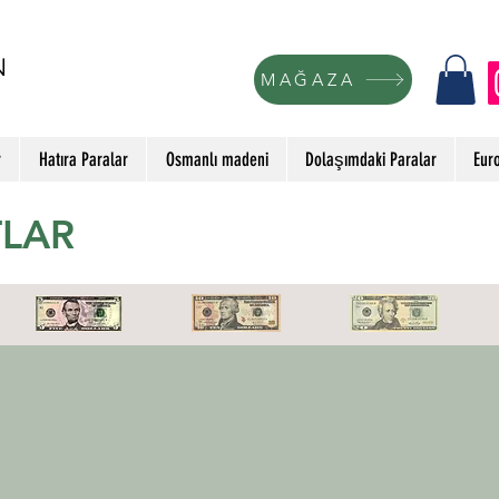
N
MAĞAZA
r
Hatıra Paralar
Osmanlı madeni
Dolaşımdaki Paralar
Eur
LAR
5 Dolar
10 Dolar
20 Dolar