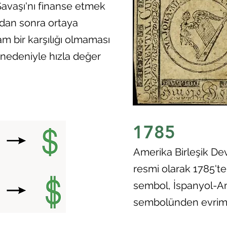
avaşı'nı finanse etmek
radan sonra ortaya
am bir karşılığı olmaması
 nedeniyle hızla değer
1785
Amerika Birleşik Devl
resmi olarak 1785't
sembol, İspanyol-A
sembolünden evriml