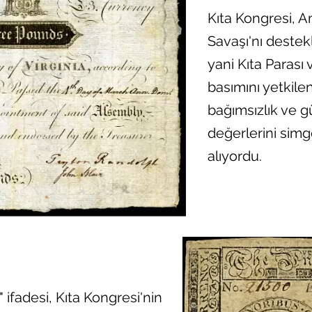
Kıta Kongresi, A
Savaşı'nı deste
yani Kıta Parası 
basımını yetkilen
bağımsızlık ve gü
değerlerini simg
alıyordu.
 ifadesi, Kıta Kongresi'nin