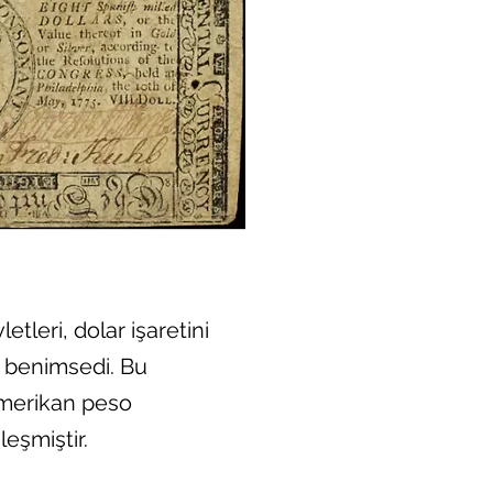
etleri, dolar işaretini
e benimsedi. Bu
merikan peso
eşmiştir.