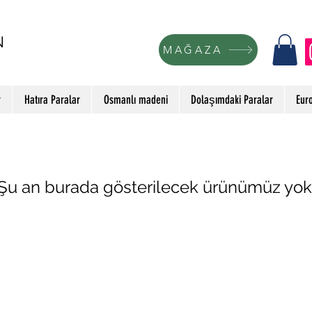
N
MAĞAZA
r
Hatıra Paralar
Osmanlı madeni
Dolaşımdaki Paralar
Eur
Şu an burada gösterilecek ürünümüz yok