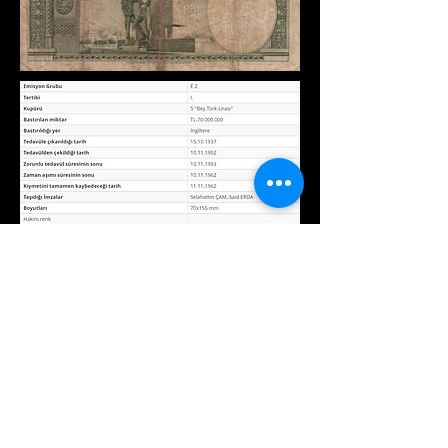
©2021, GÜZİDE KOLEKSİYON tarafından kurulmuştur.
Site içeriğinin yanı sıra güzidekoleksiyon sayfasından
metinleri ve fotoğrafları kopyalamak,
yönetici
onayı
olmadan izin verilmez.