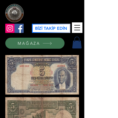
GÜZİDE KOLEKSİYON
BİZİ TAKİP EDİN
MAĞAZA