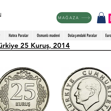
N
MAĞAZA
r
Hatıra Paralar
Osmanlı madeni
Dolaşımdaki Paralar
Eur
ürkiye 25 Kuruş, 2014