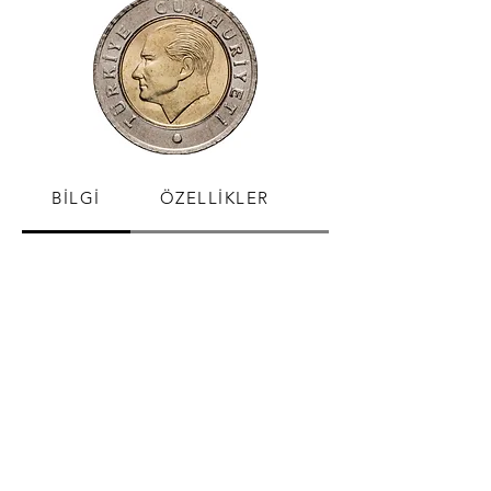
BİLGİ
ÖZELLİKLER
SATIŞ FİYATLARI