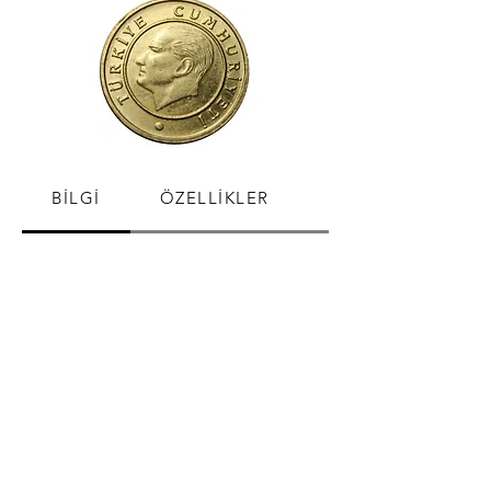
BİLGİ
ÖZELLİKLER
SATIŞ FİYATLARI