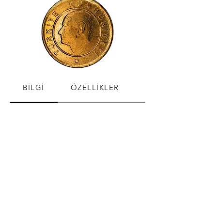
BİLGİ
ÖZELLİKLER
SATIŞ FİYATLARI