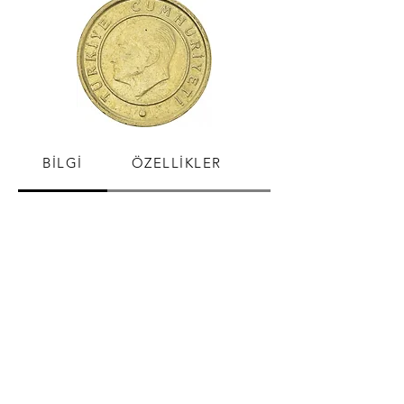
BİLGİ
ÖZELLİKLER
SATIŞ FİYATLARI