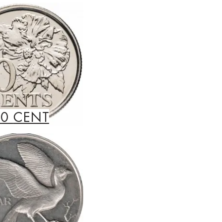
10
CENT