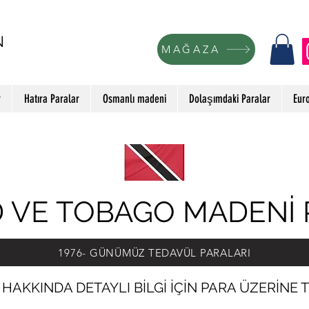
N
MAĞAZA
r
Hatıra Paralar
Osmanlı madeni
Dolaşımdaki Paralar
Eur
D VE TOBAGO MADENİ 
1976- GÜNÜMÜZ TEDAVÜL PARALARI
HAKKINDA DETAYLI BİLGİ İÇİN PARA ÜZERİNE T