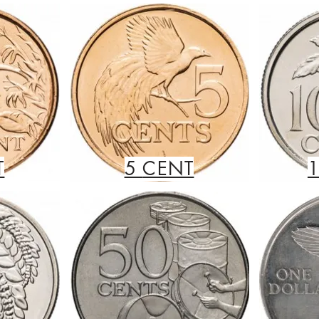
T
5
CENT