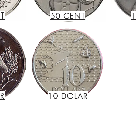
T
50
CENT
R
10 DOLAR