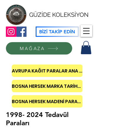
GÜZİDE KOLEKSİYON
BİZİ TAKİP EDİN
MAĞAZA
AVRUPA KAĞIT PARALAR ANA SAYFA
BOSNA HERSEK MARKA TARİHÇESİ
BOSNA HERSEK MADENİ PARALARI
1998- 2024
Tedavül
Paraları