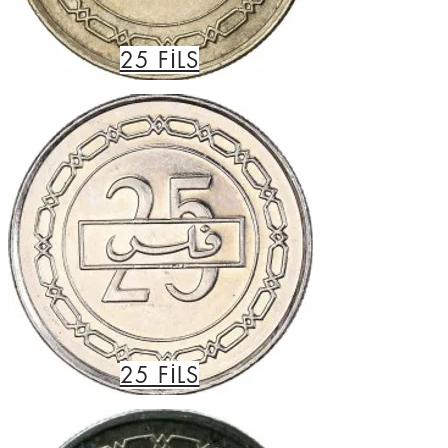
25
FİLS
25
FİLS