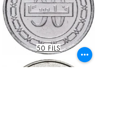
50
FİLS