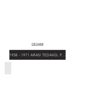
DEVAMI
1958 - 1971 ARASI TEDAVÜL PARALARI
1 Milim, 1960-1966