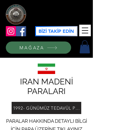
GÜZİDE KOLEKSİYON
BİZİ TAKİP EDİN
MAĞAZA
IRAN MADENİ
PARALARI
1992- GÜNÜMÜZ TEDAVÜL PARALARI
PARALAR HAKKINDA DETAYLI BİLGİ
İÇİN PARA ÜZERİNE TIKLAYINIZ