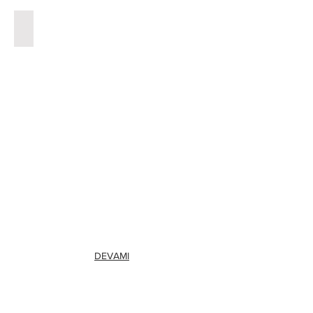
50 Filer, 1953-1966
DEVAMI