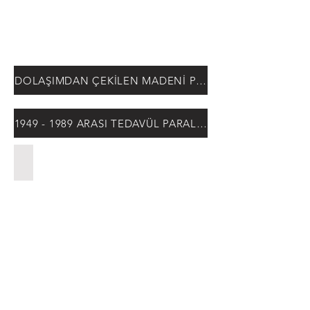
DOLAŞIMDAN ÇEKİLEN MADENİ PARALAR
1949 - 1989 ARASI TEDAVÜL PARALARI
2 Filer, 1950-1989