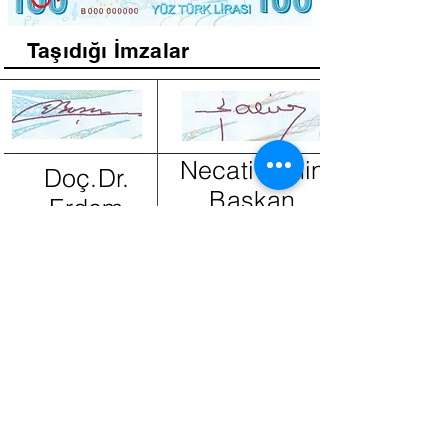
Taşıdığı İmzalar
Necati Şahin
Doç.Dr.
Başkan
Erdem
Yardımcısı
Başçı
Başkan
Filigran