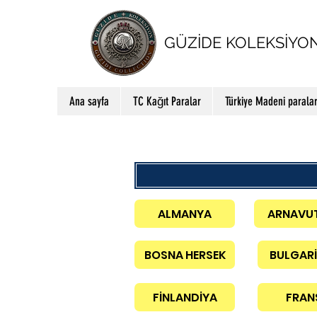
GÜZİDE KOLEKSİYO
Ana sayfa
TC Kağıt Paralar
Türkiye Madeni parala
ALMANYA
ARNAVU
BOSNA HERSEK
BULGAR
FİNLANDİYA
FRAN