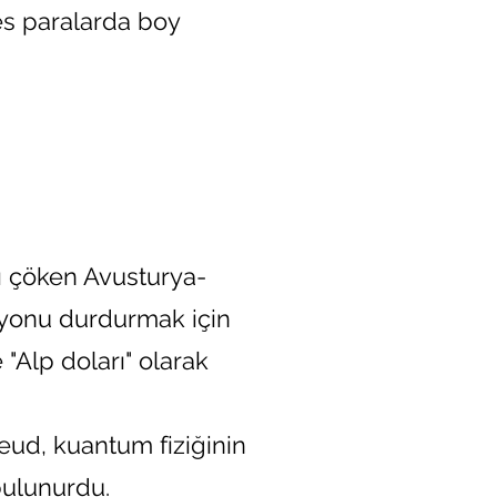
es paralarda boy
sı çöken Avusturya-
asyonu durdurmak için
 "Alp doları" olarak
ud, kuantum fiziğinin
ulunurdu.