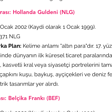
rası: Hollanda Guldeni (NLG)
Ocak 2002 (Kaydi olarak 1 Ocak 1999).
0371 NLG
rka Plan:
Kelime anlamı "altın para"dır. 17. y
inde dünyanın ilk küresel ticaret paralarında
, kasvetli kral veya siyasetçi portrelerini t
ıçapkını kuşu, baykuş, ayçiçekleri ve deniz 
ik tasarımlar yer alırdı.
sı: Belçika Frankı (BEF)