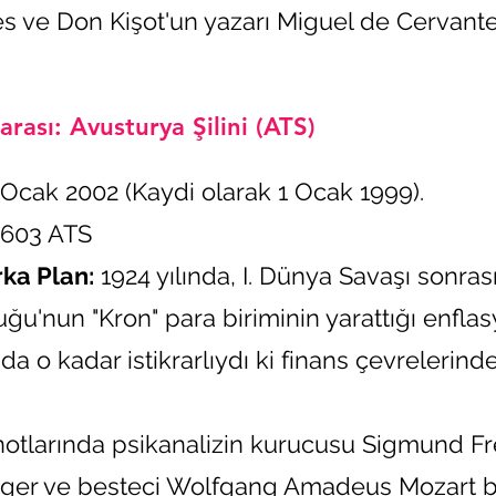
és ve Don Kişot'un yazarı Miguel de Cervant
rası: Avusturya Şilini (ATS)
Ocak 2002 (Kaydi olarak 1 Ocak 1999).
7603 ATS
rka Plan:
1924 yılında, I. Dünya Savaşı sonra
ğu'nun "Kron" para biriminin yarattığı enfl
da o kadar istikrarlıydı ki finans çevrelerinde
tlarında psikanalizin kurucusu Sigmund Fre
nger ve besteci Wolfgang Amadeus Mozart b