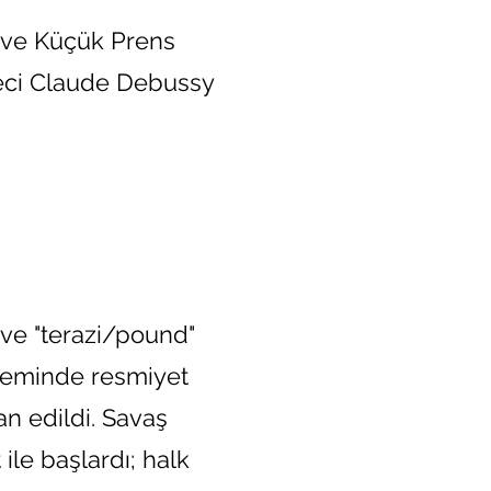
y ve Küçük Prens
steci Claude Debussy
 ve "terazi/pound"
öneminde resmiyet
lan edildi. Savaş
ile başlardı; halk