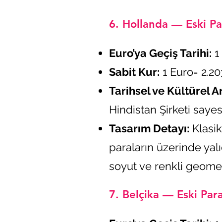
6. Hollanda — Eski Pa
Euro’ya Geçiş Tarihi:
1 
Sabit Kur:
1 Euro= 2.2
Tarihsel ve Kültürel A
Hindistan Şirketi sayes
Tasarım Detayı:
Klasik
paraların üzerinde yal
soyut ve renkli geometr
7. Belçika — Eski Para