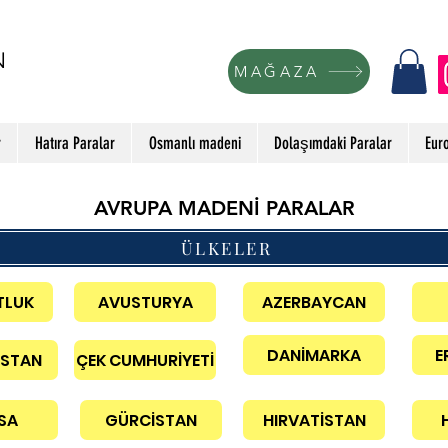
N
MAĞAZA
r
Hatıra Paralar
Osmanlı madeni
Dolaşımdaki Paralar
Eur
AVRUPA MADENİ PARALAR
ÜLKELER
TLUK
AVUSTURYA
AZERBAYCAN
DANİMARKA
E
İSTAN
ÇEK CUMHURİYETİ
SA
GÜRCİSTAN
HIRVATİSTAN