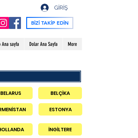
GİRİŞ
BİZİ TAKİP EDİN
o Ana sayfa
Dolar Ana Sayfa
More
BELARUS
BELÇİKA
RMENİSTAN
ESTONYA
HOLLANDA
İNGİLTERE