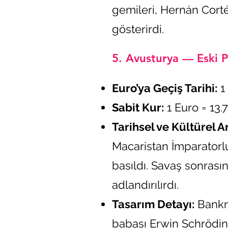
gemileri, Hernán Cort
gösterirdi.
5. Avusturya — Eski Pa
Euro’ya Geçiş Tarihi:
1 
Sabit Kur:
1 Euro = 13.
Tarihsel ve Kültürel A
Macaristan İmparatorlu
basıldı. Savaş sonrasın
adlandırılırdı.
Tasarım Detayı:
Bankno
babası Erwin Schrödi