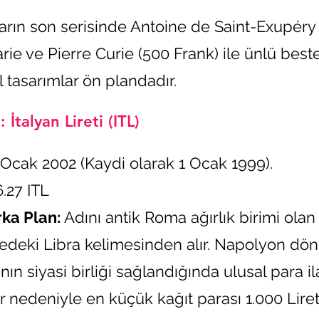
arın son serisinde Antoine de Saint-Exupér
Marie ve Pierre Curie (500 Frank) ile ünlü be
l tasarımlar ön plandadır.
 İtalyan Lireti (ITL)
Ocak 2002 (Kaydi olarak 1 Ocak 1999).
.27 ITL
rka Plan:
Adını antik Roma ağırlık birimi olan
edeki Libra kelimesinden alır. Napolyon d
'nın siyasi birliği sağlandığında ulusal para i
 nedeniyle en küçük kağıt parası 1.000 Liret 