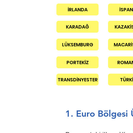
İRLANDA
İSPA
KARADAĞ
KAZAKİ
LÜKSEMBURG
MACARİ
PORTEKİZ
ROMA
TRANSDİNYESTER
TÜRK
1. Euro Bölgesi 