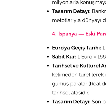
milyonlarla konuşmaya 
Tasarım Detayı:
Bankno
metotlarıyla dünyayı d
4. İspanya — Eski Para
Euro’ya Geçiş Tarihi:
1 
Sabit Kur:
1 Euro = 16
Tarihsel ve Kültürel A
kelimeden türetilerek 
gümüş paralar (Real d
tarihsel atasıdır.
Tasarım Detayı:
Son ba