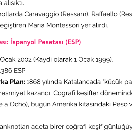
alışıktı.
tlarda Caravaggio (Ressam), Raffaello (Re
eğiştiren Maria Montessori yer alırdı.
sı: İspanyol Pesetası (ESP)
Ocak 2002 (Kaydi olarak 1 Ocak 1999).
6.386 ESP
rka Plan:
1868 yılında Katalancada "küçük p
resmiyet kazandı. Coğrafi keşifler döneminde
e a Ocho), bugün Amerika kıtasındaki Peso v
nknotları adeta birer coğrafi keşif günlüğü