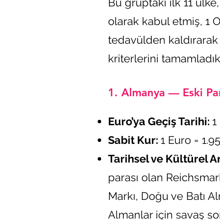
Bu gruptaki ilk 11 ülk
olarak kabul etmiş, 1
tedavülden kaldırarak f
kriterlerini tamamladık
1. Almanya — Eski Pa
Euro’ya Geçiş Tarihi:
1
Sabit Kur:
1 Euro = 1.
Tarihsel ve Kültürel A
parası olan Reichsmark
Markı, Doğu ve Batı A
Almanlar için savaş s