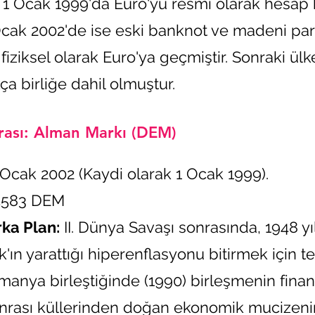
e, 1 Ocak 1999'da Euro'yu resmi olarak hesap 
 Ocak 2002'de ise eski banknot ve madeni pa
iziksel olarak Euro'ya geçmiştir. Sonraki ülk
ça birliğe dahil olmuştur.
rası: Alman Markı (DEM)
 Ocak 2002 (Kaydi olarak 1 Ocak 1999).
95583 DEM
rka Plan:
II. Dünya Savaşı sonrasında, 1948 y
'ın yarattığı hiperenflasyonu bitirmek için t
lmanya birleştiğinde (1990) birleşmenin fin
onrası küllerinden doğan ekonomik mucizeni