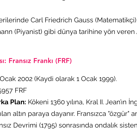
rilerinde Carl Friedrich Gauss (Matematikçi),
ann (Piyanist) gibi dünya tarihine yön veren
ı: Fransız Frankı (FRF)
 Ocak 2002 (Kaydi olarak 1 Ocak 1999).
55957 FRF
rka Plan:
Kökeni 1360 yılına, Kral II. Jean’ın İn
ılan altın paraya dayanır. Fransızca "özgür"
ansız Devrimi (1795) sonrasında ondalık sis