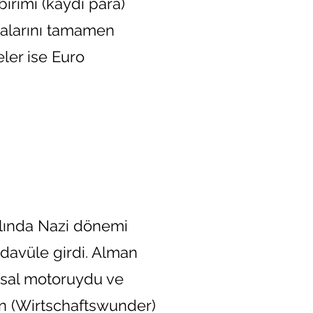
birimi (kaydi para)
ralarını tamamen
eler ise Euro
ılında Nazi dönemi
edavüle girdi. Alman
ansal motoruydu ve
n (Wirtschaftswunder)