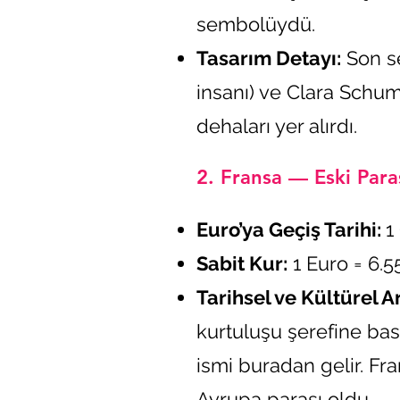
sembolüydü.
Tasarım Detayı:
Son se
insanı) ve Clara Schum
dehaları yer alırdı.
2. Fransa — Eski Paras
Euro’ya Geçiş Tarihi:
1
Sabit Kur:
1 Euro = 6.
Tarihsel ve Kültürel A
kurtuluşu şerefine bas
ismi buradan gelir. Fr
Avrupa parası oldu.