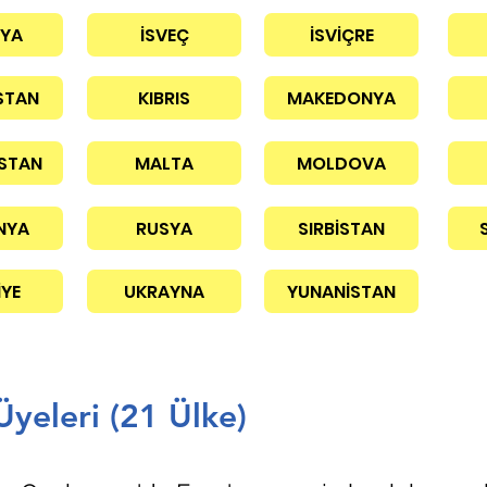
NYA
İSVEÇ
İSVİÇRE
STAN
KIBRIS
MAKEDONYA
STAN
MALTA
MOLDOVA
NYA
RUSYA
SIRBİSTAN
İYE
UKRAYNA
YUNANİSTAN
Üyeleri (21 Ülke)