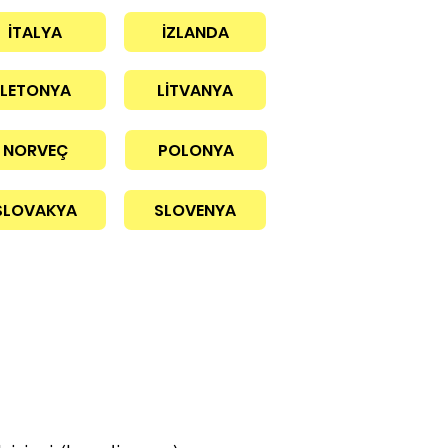
İTALYA
İZLANDA
LETONYA
LİTVANYA
NORVEÇ
POLONYA
SLOVAKYA
SLOVENYA