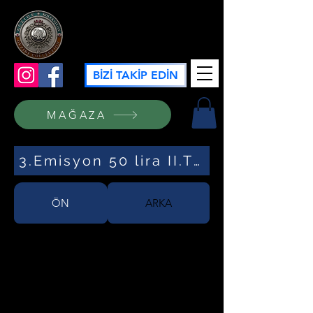
GÜZİDE KOLEKSİYON
BİZİ TAKİP EDİN
MAĞAZA
3.Emisyon 50 lira II.TERTİP
ÖN
ARKA