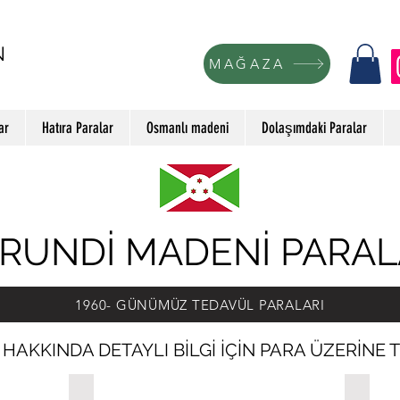
N
MAĞAZA
ar
Hatıra Paralar
Osmanlı madeni
Dolaşımdaki Paralar
RUNDİ MADENİ PARAL
1960- GÜNÜMÜZ TEDAVÜL PARALARI
HAKKINDA DETAYLI BİLGİ İÇİN PARA ÜZERİNE T
1 Frank, 1970
1 Fran